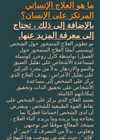
ما هو العلاج الإنساني
المرتكز على الإنسان؟
بالإضافة إلى ذلك ، تحتاج
إلى معرفة المزيد عنها.
تم تطوير العلاج المتمحور حول الشخص
(ويسمى أيضًا العلاج المتمحور حول
العميل) بواسطة كارل روجرز كوسيلة
لمساعدة الأشخاص على تقليل الضيق
والنمو والازدهار. بدلاً من مجرد التركيز
على تقليل الأعراض ، يهدف العلاج الذي
يركز على الشخص إلى مساعدة
الأشخاص على تحقيق الذات وتحقيق
إمكاناتهم الكاملة.
يعتمد العلاج الذي يركز على الشخص على
نقاط القوة الطبيعية للشخص ، ويفترض
أن لدى الشخص إحساسًا فطريًا بما
يحتاجه وما يريده وما يريده. أثناء العلاج ،
سيتخذ المعالج موقفًا غير توجيهي
وتعاوني ، بدلاً من التصرف كـ "خبير" أو
"قائد" ، حيث يُفترض بموجب هذا النهج أن