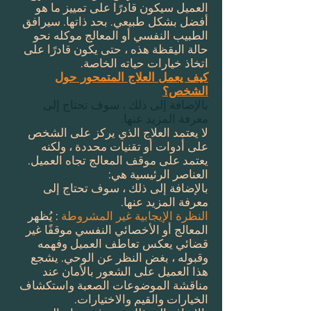
العميل سيكون قادرًا على تمييز ما هو
أفضل بشكل طبيعي. بحد ذاتها. سيرافق
الطبيب النفسي أو المعالج موكله نحو
حالة اليقظة هذه ، حتى يكون قادرًا على
اتخاذ خيارات حياته الخاصة.
كيف يعمل العلاج المتمحور حول
الشخص؟
بالإضافة إلى ذلك ، سوف تحتاج إلى
معرفة المزيد عنها.
لا يعتمد العلاج الذي يركز على الشخص
على أدوات أو تقنيات محددة ، ولكنه
يعتمد على موقف المعالج تجاه العميل.
العناصر الرئيسية هي:
بالإضافة إلى ذلك ، سوف تحتاج إلى
معرفة المزيد عنها.
النظرة الإيجابية غير المشروطة
: يُظهر
المعالج أو الأخصائي النفسي موقفًا غير
قضائي يعكس تعاطف العميل وفهمه
وقبوله ، بغض النظر عن الوحي. يشجع
هذا العميل على الشعور بالأمان عند
مناقشة الموضوعات الصعبة واستكشاف
الخيارات والقيم والاختيارات.