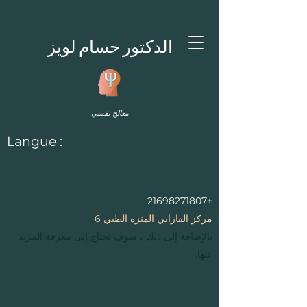
الدكتور حسام لويز
معالج نفسي
Langue :
+21698271807
مركز الفارابي المنزه الطبي 6
بالإضافة إلى ذلك ، سوف تحتاج إلى معرفة المزيد
عنها.